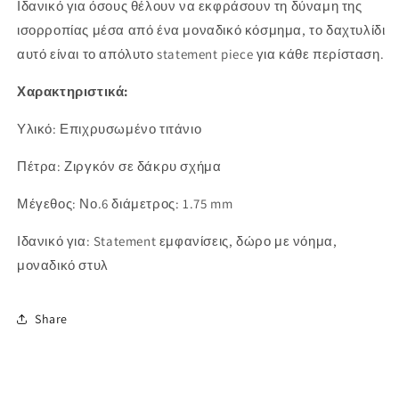
Ιδανικό
για
όσους
θέλουν
να
εκφράσουν
τη
δύναμη
της
ισορροπίας
μέσα
από
ένα
μοναδικό
κόσμημα,
το
δαχτυλίδι
αυτό
είναι
το
απόλυτο
statement
piece
για
κάθε
περίσταση.
Χαρακτηριστικά:
Υλικό:
Επιχρυσωμένο τιτάνιο
Πέτρα:
Ζιργκόν
σε
δάκρυ
σχήμα
Μέγεθος: Νο.6 διάμετρος: 1.75 mm
Ιδανικό
για:
Statement
εμφανίσεις,
δώρο
με
νόημα,
μοναδικό
στυλ
Share