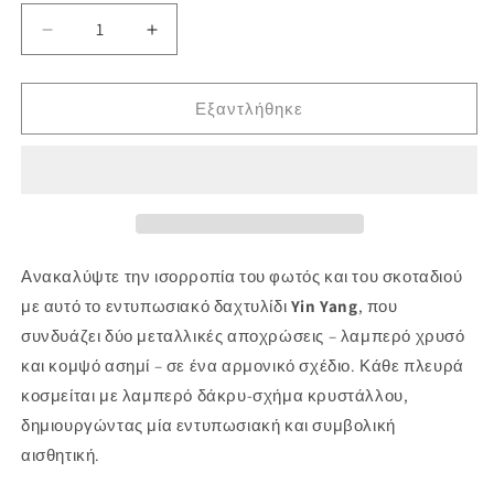
Μείωση
Αύξηση
ποσότητας
ποσότητας
για
για
Yin
Yin
Εξαντλήθηκε
Yang
Yang
Dual-
Dual-
Tone
Tone
Statement
Statement
Ring
Ring
Ανακαλύψτε
την
ισορροπία
του
φωτός
και
του
σκοταδιού
με
αυτό
το
εντυπωσιακό
δαχτυλίδι
Yin
Yang
,
που
συνδυάζει
δύο
μεταλλικές
αποχρώσεις –
λαμπερό
χρυσό
και
κομψό
ασημί –
σε
ένα
αρμονικό
σχέδιο.
Κάθε
πλευρά
κοσμείται
με
λαμπερό
δάκρυ-
σχήμα
κρυστάλλου,
δημιουργώντας
μία
εντυπωσιακή
και
συμβολική
αισθητική.