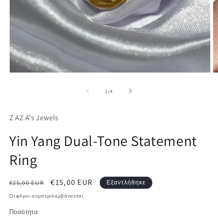
Ά
Άνοιγμα
μ
μέσου
2
1
από
1
/
4
σ
στο
β
βοηθητικό
π
παράθυρο
Z AZ A's Jewels
Yin Yang Dual-Tone Statement
Ring
Κανονική
Τιμή
€15,00 EUR
€25,00 EUR
Εξαντλήθηκε
τιμή
έκπτωσης
Οι φόροι συμπεριλαμβάνονται.
Ποσότητα