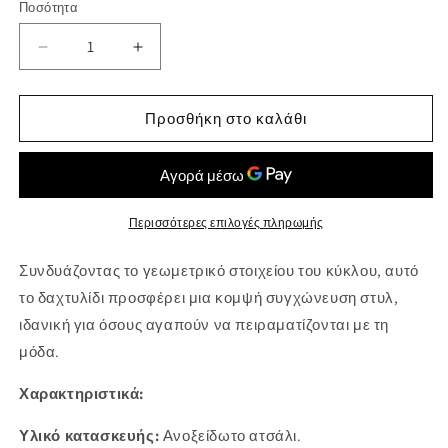
Ποσότητα
παραλλαγή
εξαντλήθηκε
Μείωση
Αύξηση
ή
ποσότητας
ποσότητας
για
για
δεν
Mystical
Mystical
Προσθήκη στο καλάθι
είναι
Ring
Ring
διαθέσιμη
Περισσότερες επιλογές πληρωμής
Συνδυάζοντας το γεωμετρικό στοιχείου του κύκλου, αυτό
το δαχτυλίδι προσφέρει μια κομψή συγχώνευση στυλ,
ιδανική για όσους αγαπούν να πειραματίζονται με τη
μόδα.
Χαρακτηριστικά:
Υλικό κατασκευής:
Ανοξείδωτο ατσάλι.